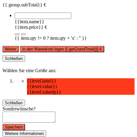
{{ group.subTotal}} €
{{item.name}}
{{item.price}} €
{{ item.qty != 0 ? item.qty + 'x' : '' }}
Weiter
in den Warenkorb legen
{{ getGrandTotal()}}
€
Schließen
Wählen Sie eine Größe aus:
{{level.label}}
{{level.value}}
{{level.valuelp}}
Schließen
Sonderwünsche?
Speichern
Weitere Informationen