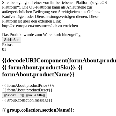
Streitbeilegung auf einer von ihr betriebenen Plattform(sog. „OS-
Plattform“). Die OS-Plattform kann als Anlaufstelle zur
außergerichtlichen Beilegung von Streitigkeiten aus Online-
Kaufverträgen oder Dienstleistungsverträgen dienen. Diese
Plattform ist über den externen Link
http://ec.europa.eu/consumers/odr zu erreichen.
Das Produkt wurde zum Warenkorb hinzugefügt.
Schließen
Extras
01
{{decodeURIComponent(formAbout.produc
{{ formAbout.productSku}}. {{
formAbout.productName}}
{{ formAbout.productPrice}} €
{{ formAbout.productDescr}}
{{$index + 1}}. {{value.title}}
{{ group.collection.message}}
{{ group.collection.sectionName}}: