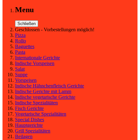
Menu
Schließen
Geschlossen - Vorbestellungen möglich!
Pizza
Rollo
Baguettes
Pasta
Internationale Gerichte
Indische Vorspeisen
Salat
Suppe
Vorspeisen
Indische Hähnchenfleisch Gerichte
Indische Gerichte mit Lamm
Indische vegetarische Gerichte
Indische Spezialitäten
Fisch Gerichte
Vegetarische Spezialitäten
Special Dishes
Hauptgerichte
Grill Spezialitäten
Beilagen