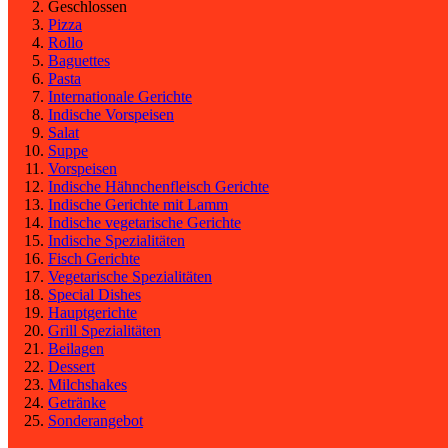
Geschlossen
Pizza
Rollo
Baguettes
Pasta
Internationale Gerichte
Indische Vorspeisen
Salat
Suppe
Vorspeisen
Indische Hähnchenfleisch Gerichte
Indische Gerichte mit Lamm
Indische vegetarische Gerichte
Indische Spezialitäten
Fisch Gerichte
Vegetarische Spezialitäten
Special Dishes
Hauptgerichte
Grill Spezialitäten
Beilagen
Dessert
Milchshakes
Getränke
Sonderangebot