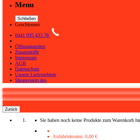
Menu
Schließen
Geschlossen
0441 935 433 78
Öffnungszeiten
Zusatzstoffe
Impressum
AGB
Datenschutz
Unsere Liefergebiete
Shopsystem des
0
Warenkorb
Zurück
Sie haben noch keine Produkte zum Warenkorb hi
Anfahrtskosten:
0,00 €